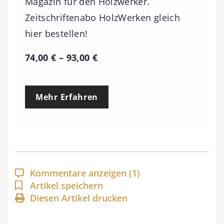
Magazin für den Holzwerker.
Zeitschriftenabo HolzWerken gleich
hier bestellen!
P
74,00
€
–
93,00
€
r
e
Mehr Erfahren
i
s
s
p
a
Kommentare anzeigen
(1)
n
Artikel speichern
Diesen Artikel drucken
n
e