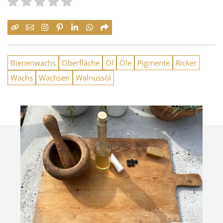
Bienenwachs
Oberfläche
Öl
Öle
Pigmente
Ricker
Wachs
Wachsen
Walnussöl