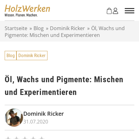
Z
u
m
I
Startseite
»
Blog
»
Dominik Ricker
»
Öl, Wachs und
n
Pigmente: Mischen und Experimentieren
h
a
l
Blog
Dominik Ricker
t
s
p
r
Öl, Wachs und Pigmente: Mischen
i
und Experimentieren
n
g
e
n
Dominik Ricker
31.07.2020