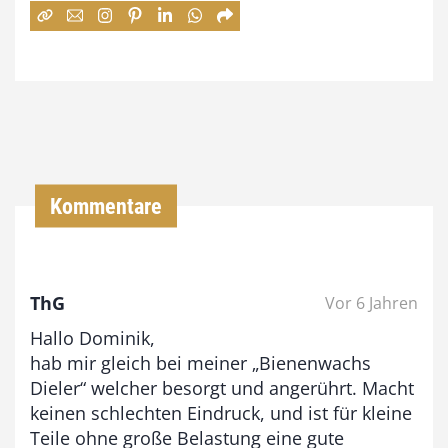
:
7
4
,
0
0
Kommentare
€
b
ThG
Vor 6 Jahren
i
Hallo Dominik,
s
hab mir gleich bei meiner „Bienenwachs
9
Dieler“ welcher besorgt und angerührt. Macht
3
keinen schlechten Eindruck, und ist für kleine
,
Teile ohne große Belastung eine gute