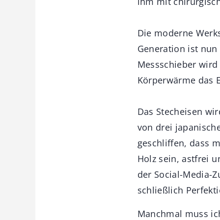
ihm mit chirurgisc
Die moderne Werkst
Generation ist nun
Messschieber wird 
Körperwärme das Er
Das Stecheisen wi
von drei japanisch
geschliffen, dass 
Holz sein, astfrei 
der Social-Media-Z
schließlich Perfek
Manchmal muss ich 