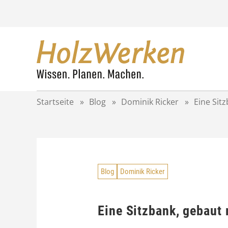
Z
u
m
I
n
h
a
l
t
Startseite
»
Blog
»
Dominik Ricker
»
Eine Sit
s
p
r
i
n
g
Blog
Dominik Ricker
e
n
Eine Sitzbank, gebaut