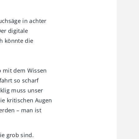
uchsäge in achter
er digitale
h könnte die
p mit dem Wissen
ahrt so scharf
klig muss unser
die kritischen Augen
erden – man ist
e grob sind.