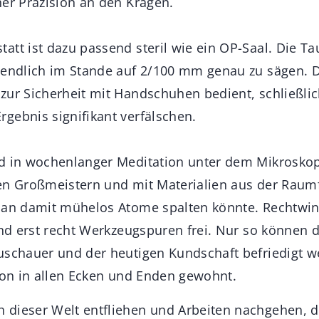
her Präzision an den Kragen.
att ist dazu passend steril wie ein OP-Saal. Die Ta
 endlich im Stande auf 2/100 mm genau zu sägen. D
zur Sicherheit mit Handschuhen bedient, schließlic
gebnis signifikant verfälschen.
rd in wochenlanger Meditation unter dem Mikrosko
en Großmeistern und mit Materialien aus der Raumf
man damit mühelos Atome spalten könnte. Rechtwin
und erst recht Werkzeugspuren frei. Nur so können 
uschauer und der heutigen Kundschaft befriedigt w
tion in allen Ecken und Enden gewohnt.
dieser Welt entfliehen und Arbeiten nachgehen, di