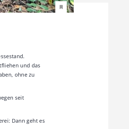
essestand.
tfliehen und das
aben, ohne zu
egen seit
erei: Dann geht es