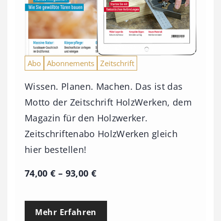
Abo
Abonnements
Zeitschrift
Wissen. Planen. Machen. Das ist das
Motto der Zeitschrift HolzWerken, dem
Magazin für den Holzwerker.
Zeitschriftenabo HolzWerken gleich
hier bestellen!
P
74,00
€
–
93,00
€
r
e
Mehr Erfahren
i