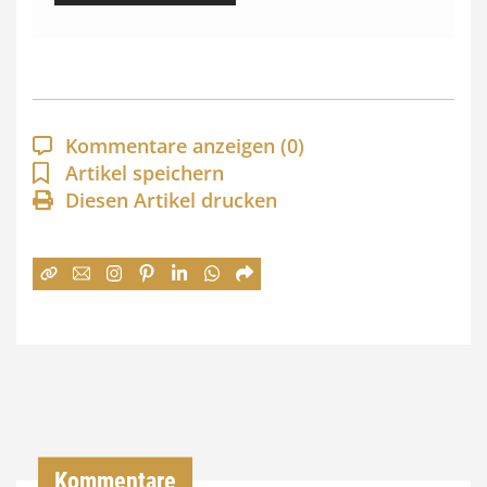
s
s
p
a
Kommentare anzeigen
(0)
n
Artikel speichern
Diesen Artikel drucken
n
e
:
7
4
,
0
0
Kommentare