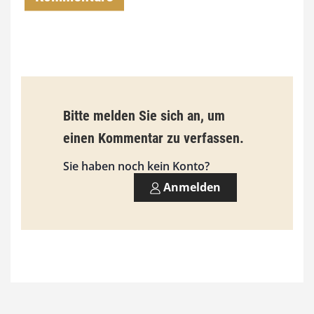
€
b
i
s
9
Bitte melden Sie sich an, um
3
einen Kommentar zu verfassen.
,
Sie haben noch kein Konto?
0
Anmelden
0
€