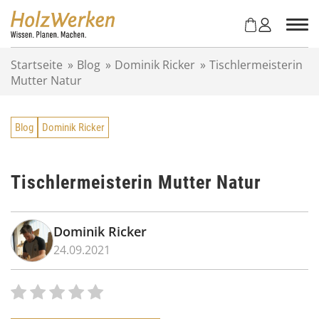
Z
u
m
I
Startseite
»
Blog
»
Dominik Ricker
»
Tischlermeisterin
n
Mutter Natur
h
a
l
Blog
Dominik Ricker
t
s
p
r
Tischlermeisterin Mutter Natur
i
n
g
Dominik Ricker
e
24.09.2021
n