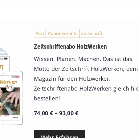
Abo
Abonnements
Zeitschrift
Zeitschriftenabo HolzWerken
Wissen. Planen. Machen. Das ist das
Motto der Zeitschrift HolzWerken, de
Magazin für den Holzwerker.
Zeitschriftenabo HolzWerken gleich hi
bestellen!
P
74,00
€
–
93,00
€
r
e
Mehr Erfahren