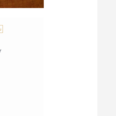
u
r
.