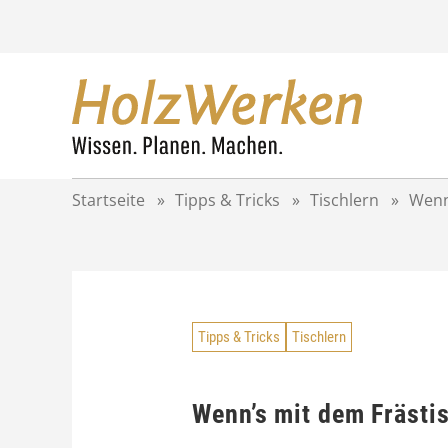
Z
u
m
I
n
h
a
l
t
Startseite
»
Tipps & Tricks
»
Tischlern
»
Wenn
s
p
r
i
n
g
Tipps & Tricks
Tischlern
e
n
Wenn’s mit dem Frästi