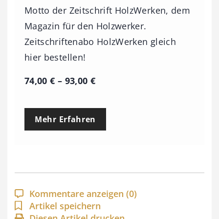
Motto der Zeitschrift HolzWerken, dem
Magazin für den Holzwerker.
Zeitschriftenabo HolzWerken gleich
hier bestellen!
P
74,00
€
–
93,00
€
r
e
Mehr Erfahren
i
s
s
p
a
Kommentare anzeigen
(0)
n
Artikel speichern
Diesen Artikel drucken