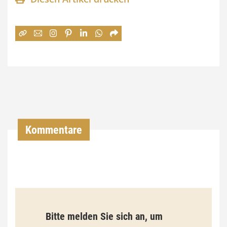
n
e
:
7
4
,
0
0
Kommentare
€
b
i
s
9
Bitte melden Sie sich an, um