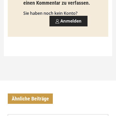
3
einen Kommentar zu verfassen.
,
Sie haben noch kein Konto?
0
Anmelden
0
€
Ähnliche Beiträge