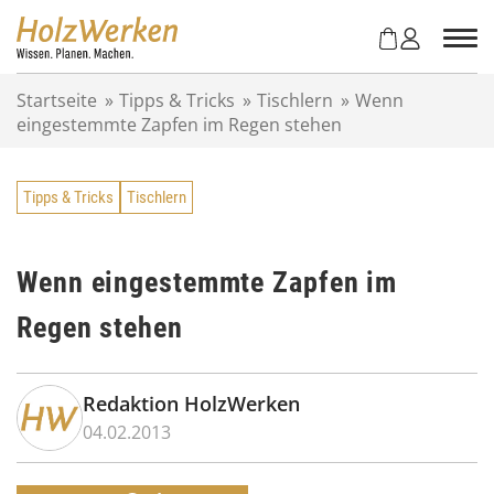
Z
u
m
I
Startseite
»
Tipps & Tricks
»
Tischlern
»
Wenn
n
eingestemmte Zapfen im Regen stehen
h
a
l
Tipps & Tricks
Tischlern
t
s
p
r
Wenn eingestemmte Zapfen im
i
Regen stehen
n
g
e
n
Redaktion HolzWerken
04.02.2013