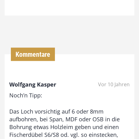
7
4
,
0
0
Kommentare
€
b
Wolfgang Kasper
Vor 10 Jahren
i
Noch’n Tipp:
s
9
Das Loch vorsichtig auf 6 oder 8mm
3
aufbohren, bei Span, MDF oder OSB in die
,
Bohrung etwas Holzleim geben und einen
Fischerdübel S6/S8 od. vgl. so einstecken,
0