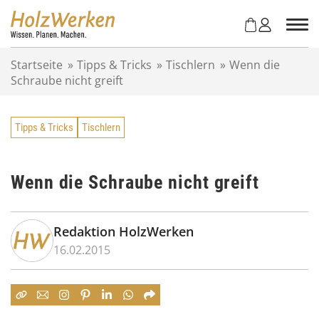
Z
u
m
I
Startseite
»
Tipps & Tricks
»
Tischlern
»
Wenn die
n
Schraube nicht greift
h
a
l
Tipps & Tricks
Tischlern
t
s
p
r
Wenn die Schraube nicht greift
i
n
g
Redaktion HolzWerken
e
16.02.2015
n