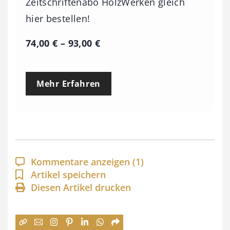
Zeitschriftenabo HolzWerken gleich
hier bestellen!
P
74,00
€
–
93,00
€
r
e
Mehr Erfahren
i
s
s
p
a
Kommentare anzeigen
(1)
n
Artikel speichern
Diesen Artikel drucken
n
e
: