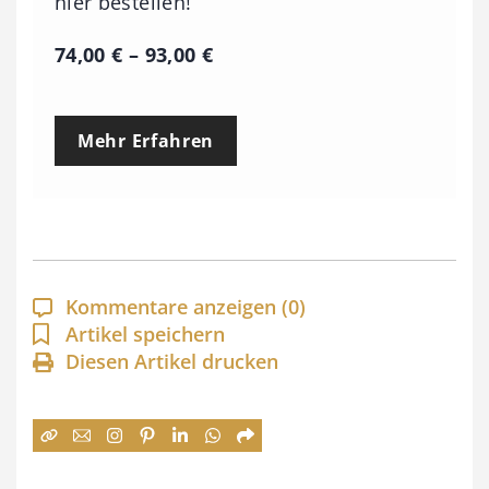
hier bestellen!
P
74,00
€
–
93,00
€
r
e
Mehr Erfahren
i
s
s
p
a
Kommentare anzeigen
(0)
n
Artikel speichern
Diesen Artikel drucken
n
e
:
7