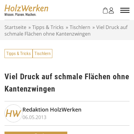
Z
u
m
I
Startseite
»
Tipps & Tricks
»
Tischlern
»
Viel Druck auf
n
schmale Flächen ohne Kantenzwingen
h
a
l
Tipps & Tricks
Tischlern
t
s
p
r
Viel Druck auf schmale Flächen ohne
i
Kantenzwingen
n
g
e
n
Redaktion HolzWerken
06.05.2013