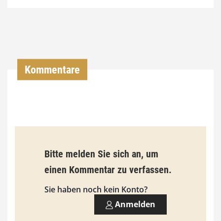
4
,
0
0
Kommentare
€
b
i
s
9
Bitte melden Sie sich an, um
3
einen Kommentar zu verfassen.
,
Sie haben noch kein Konto?
0
Anmelden
0