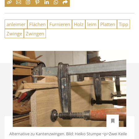
anleimer
Flächen
Furnieren
Holz
leim
Platten
Tipp
Zwinge
Zwingen
Alternative zu Kantenzwingen. Bild: Heiko Stumpe <p>Zwei Keile