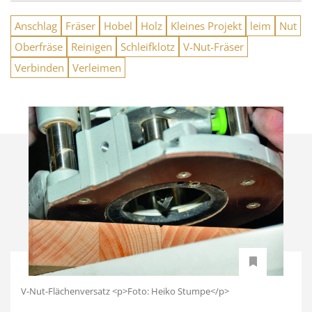
Anschlag
Fräser
Hobel
Holz
Kleines Projekt
leim
Nut
Oberfräse
Reinigen
Schleifklotz
V-Nut-Fräser
Verbinden
Verleimen
V-Nut-Flächenversatz <p>Foto: Heiko Stumpe</p>