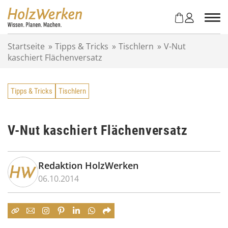
Z
u
m
I
Startseite
»
Tipps & Tricks
»
Tischlern
»
V-Nut
n
kaschiert Flächenversatz
h
a
l
Tipps & Tricks
Tischlern
t
s
p
r
V-Nut kaschiert Flächenversatz
i
n
g
Redaktion HolzWerken
e
06.10.2014
n