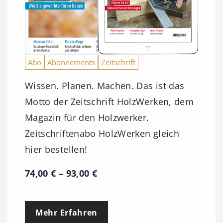
Abo
Abonnements
Zeitschrift
Wissen. Planen. Machen. Das ist das
Motto der Zeitschrift HolzWerken, dem
Magazin für den Holzwerker.
Zeitschriftenabo HolzWerken gleich
hier bestellen!
P
74,00
€
–
93,00
€
r
e
Mehr Erfahren
i