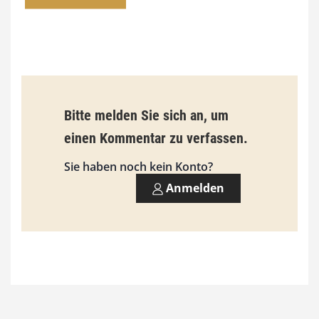
€
b
i
s
9
Bitte melden Sie sich an, um
3
einen Kommentar zu verfassen.
,
Sie haben noch kein Konto?
0
Anmelden
0
€