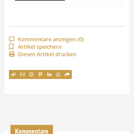
s
s
p
a
Kommentare anzeigen
(0)
n
Artikel speichern
Diesen Artikel drucken
n
e
:
7
4
,
0
0
Kommentare