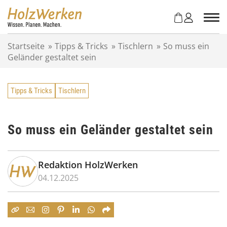
Z
u
m
I
Startseite
»
Tipps & Tricks
»
Tischlern
»
So muss ein
n
Geländer gestaltet sein
h
a
l
Tipps & Tricks
Tischlern
t
s
p
r
So muss ein Geländer gestaltet sein
i
n
g
Redaktion HolzWerken
e
04.12.2025
n