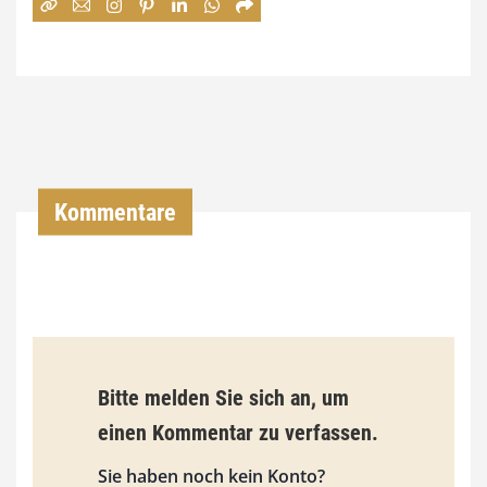
:
7
4
,
0
0
Kommentare
€
b
i
s
9
Bitte melden Sie sich an, um
3
einen Kommentar zu verfassen.
,
Sie haben noch kein Konto?