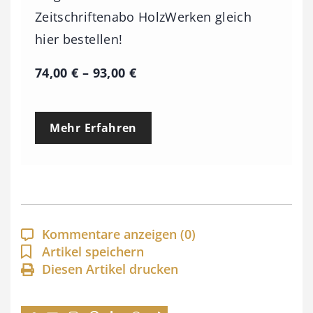
Zeitschriftenabo HolzWerken gleich
hier bestellen!
P
74,00
€
–
93,00
€
r
e
Mehr Erfahren
i
s
s
p
a
Kommentare anzeigen
(0)
n
Artikel speichern
Diesen Artikel drucken
n
e