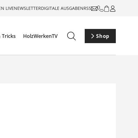
N LIVE
NEWSLETTER
DIGITALE AUSGABEN
RSS
 Tricks
HolzWerkenTV
Shop