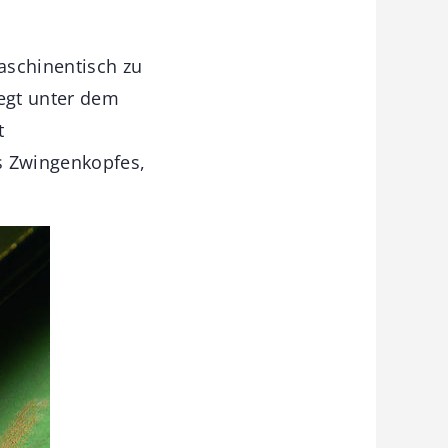
aschinentisch zu
iegt unter dem
t
s Zwingenkopfes,