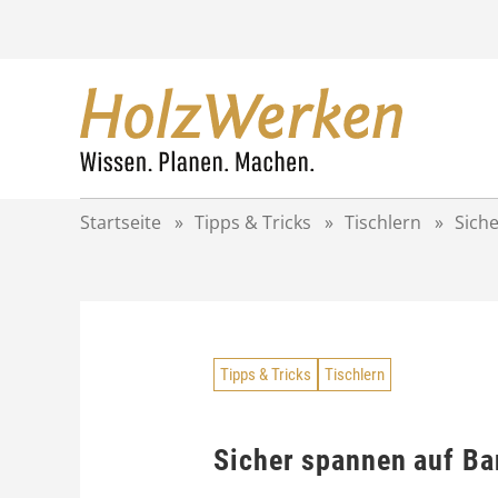
Z
u
m
I
n
h
a
l
t
Startseite
»
Tipps & Tricks
»
Tischlern
»
Sich
s
p
r
i
n
g
Tipps & Tricks
Tischlern
e
n
Sicher spannen auf B