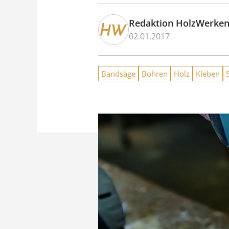
Redaktion HolzWerke
02.01.2017
Bandsäge
Bohren
Holz
Kleben