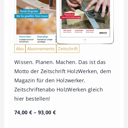
Abo
Abonnements
Zeitschrift
Wissen. Planen. Machen. Das ist das
Motto der Zeitschrift HolzWerken, dem
Magazin für den Holzwerker.
Zeitschriftenabo HolzWerken gleich
hier bestellen!
P
74,00
€
–
93,00
€
r