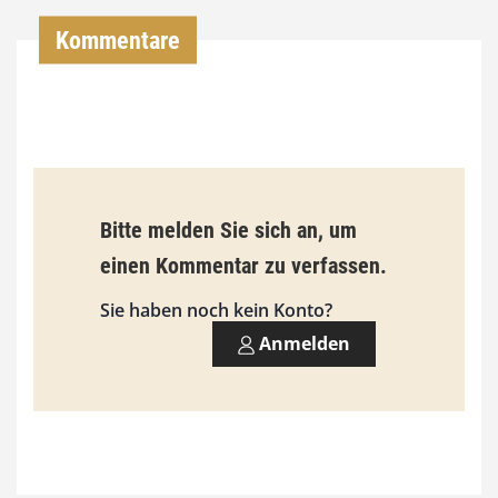
0
Kommentare
€
b
i
s
9
Bitte melden Sie sich an, um
3
einen Kommentar zu verfassen.
,
Sie haben noch kein Konto?
0
Anmelden
0
€