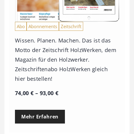
Abo
Abonnements
Zeitschrift
Wissen. Planen. Machen. Das ist das
Motto der Zeitschrift HolzWerken, dem
Magazin für den Holzwerker.
Zeitschriftenabo HolzWerken gleich
hier bestellen!
P
74,00
€
–
93,00
€
r
e
Mehr Erfahren
i
s