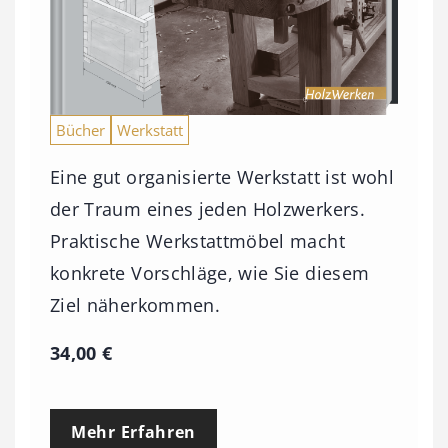
b
i
s
9
Bücher
Werkstatt
3
Eine gut organisierte Werkstatt ist wohl
,
der Traum eines jeden Holzwerkers.
0
Praktische Werkstattmöbel macht
0
konkrete Vorschläge, wie Sie diesem
Ziel näherkommen.
€
34,00
€
Mehr Erfahren