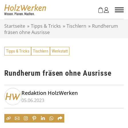
Z
u
m
I
Startseite
»
Tipps & Tricks
»
Tischlern
»
Rundherum
n
fräsen ohne Ausrisse
h
a
l
Tipps & Tricks
Tischlern
Werkstatt
t
s
p
r
Rundherum fräsen ohne Ausrisse
i
n
g
Redaktion HolzWerken
e
05.06.2023
n