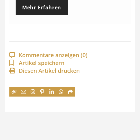
e
Mehr Erfahren
i
s
s
p
a
Kommentare anzeigen
(0)
n
Artikel speichern
Diesen Artikel drucken
n
e
:
7
4
,
0