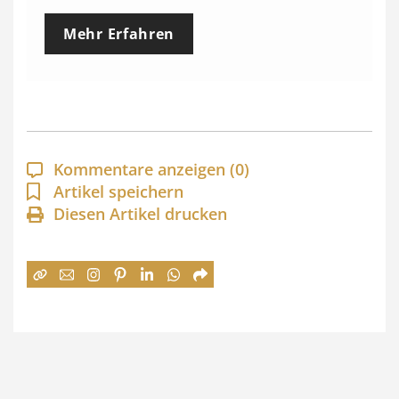
e
Mehr Erfahren
i
s
s
p
a
Kommentare anzeigen
(0)
n
Artikel speichern
Diesen Artikel drucken
n
e
:
7
4
,
0