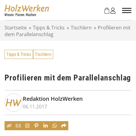
Z
u
m
I
Startseite
»
Tipps & Tricks
»
Tischlern
»
Profilieren mit
n
dem Parallelanschlag
h
a
l
Tipps & Tricks
Tischlern
t
s
p
r
Profilieren mit dem Parallelanschlag
i
n
g
Redaktion HolzWerken
e
06.11.2017
n