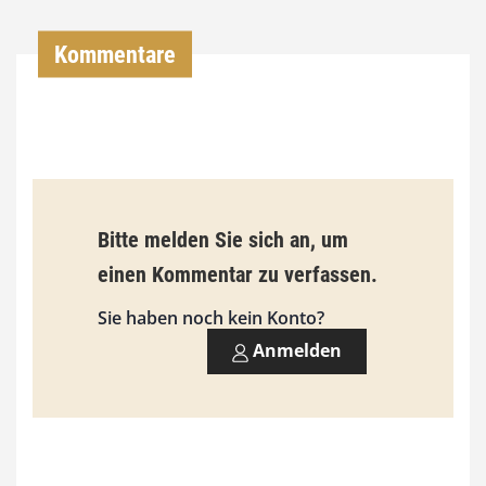
0
Kommentare
€
b
i
s
9
Bitte melden Sie sich an, um
3
einen Kommentar zu verfassen.
,
Sie haben noch kein Konto?
0
Anmelden
0
€