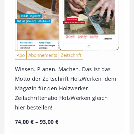
Abo
Abonnements
Zeitschrift
Wissen. Planen. Machen. Das ist das
Motto der Zeitschrift HolzWerken, dem
Magazin für den Holzwerker.
Zeitschriftenabo HolzWerken gleich
hier bestellen!
P
74,00
€
–
93,00
€
r