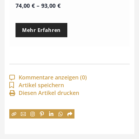
P
74,00
€
–
93,00
€
r
e
Mehr Erfahren
i
s
s
p
a
Kommentare anzeigen
(0)
n
Artikel speichern
Diesen Artikel drucken
n
e
:
7
4