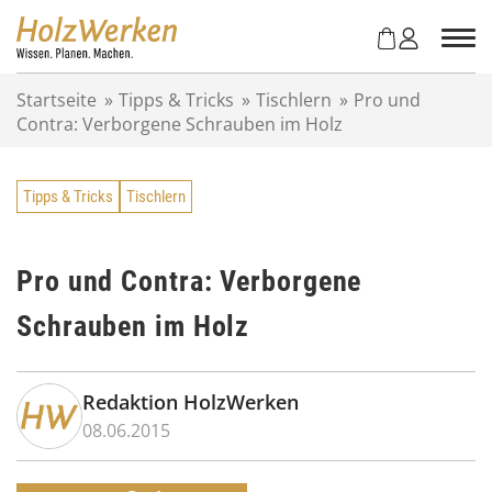
Z
u
m
I
Startseite
»
Tipps & Tricks
»
Tischlern
»
Pro und
n
Contra: Verborgene Schrauben im Holz
h
a
l
Tipps & Tricks
Tischlern
t
s
p
r
Pro und Contra: Verborgene
i
Schrauben im Holz
n
g
e
n
Redaktion HolzWerken
08.06.2015