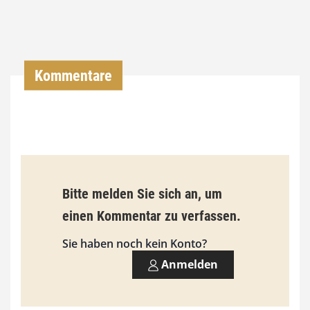
,
0
0
Kommentare
€
b
i
s
9
Bitte melden Sie sich an, um
3
einen Kommentar zu verfassen.
,
Sie haben noch kein Konto?
0
Anmelden
0