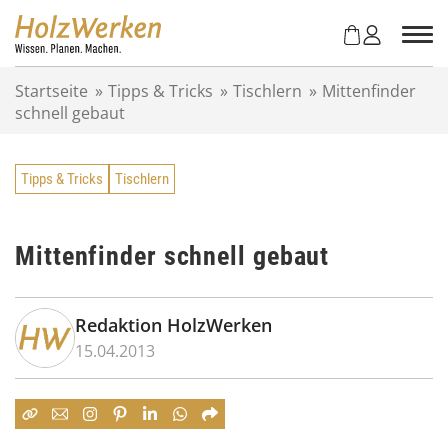
Z
u
m
I
Startseite
»
Tipps & Tricks
»
Tischlern
»
Mittenfinder
n
schnell gebaut
h
a
l
Tipps & Tricks
Tischlern
t
s
p
r
Mittenfinder schnell gebaut
i
n
g
Redaktion HolzWerken
e
15.04.2013
n