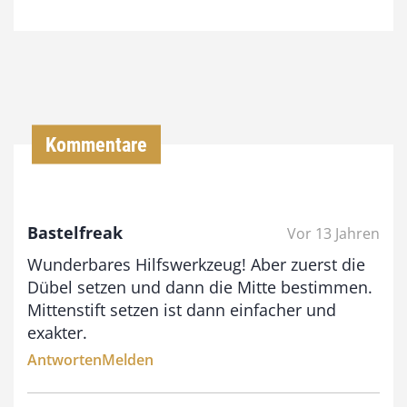
7
4
,
0
0
Kommentare
€
b
Bastelfreak
Vor 13 Jahren
i
Wunderbares Hilfswerkzeug! Aber zuerst die
s
Dübel setzen und dann die Mitte bestimmen.
9
Mittenstift setzen ist dann einfacher und
3
exakter.
,
Antworten
Melden
0