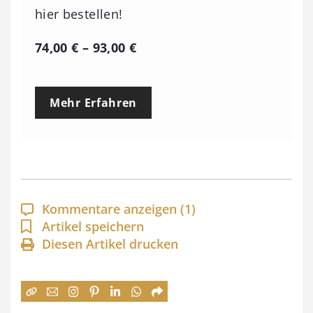
hier bestellen!
P
74,00
€
–
93,00
€
r
e
Mehr Erfahren
i
s
s
p
a
Kommentare anzeigen
(1)
n
Artikel speichern
Diesen Artikel drucken
n
e
: