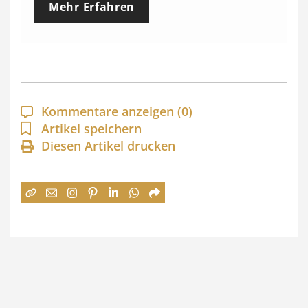
Mehr Erfahren
i
s
s
p
a
Kommentare anzeigen
(0)
n
Artikel speichern
Diesen Artikel drucken
n
e
:
7
4
,
0
0