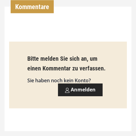
Kommentare
€
b
i
s
9
Bitte melden Sie sich an, um
3
einen Kommentar zu verfassen.
,
Sie haben noch kein Konto?
0
Anmelden
0
€