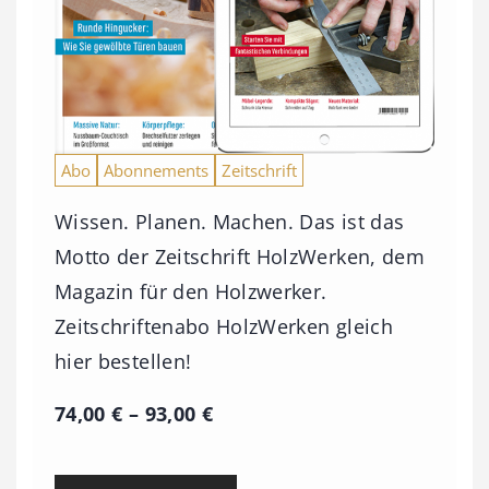
Abo
Abonnements
Zeitschrift
Wissen. Planen. Machen. Das ist das
Motto der Zeitschrift HolzWerken, dem
Magazin für den Holzwerker.
Zeitschriftenabo HolzWerken gleich
hier bestellen!
P
74,00
€
–
93,00
€
r
e