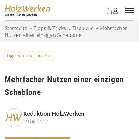
Z
u
m
I
Startseite
»
Tipps & Tricks
»
Tischlern
»
Mehrfacher
n
Nutzen einer einzigen Schablone
h
a
l
Tipps & Tricks
Tischlern
t
s
p
r
Mehrfacher Nutzen einer einzigen
i
Schablone
n
g
e
n
Redaktion HolzWerken
19.06.2017