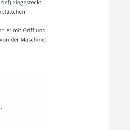
ief) eingesteckt.
mplättchen
nn er mit Griff und
von der Maschine:
-