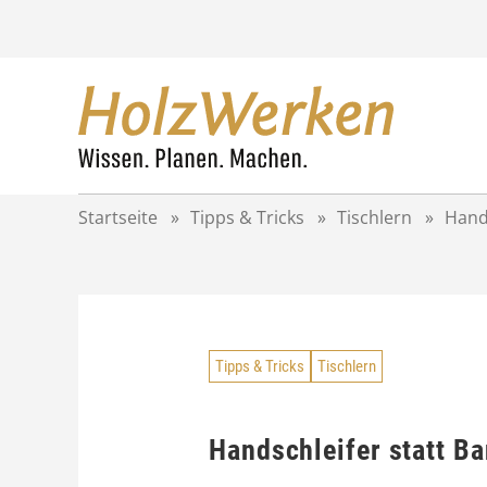
Z
u
m
I
n
h
a
l
t
Startseite
»
Tipps & Tricks
»
Tischlern
»
Hands
s
p
r
i
n
g
Tipps & Tricks
Tischlern
e
n
Handschleifer statt Ba