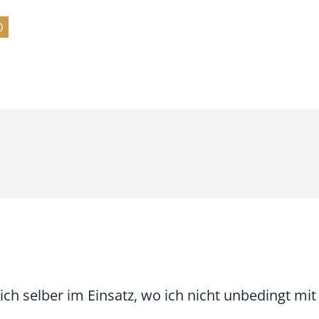
:
7
4
,
0
0
€
b
i
s
9
 ich selber im Einsatz, wo ich nicht unbedingt m
3
,