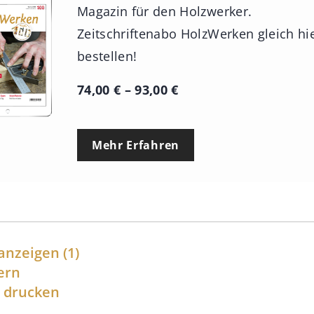
Magazin für den Holzwerker.
Zeitschriftenabo HolzWerken gleich hi
bestellen!
P
74,00
€
–
93,00
€
r
e
Mehr Erfahren
i
s
s
p
a
anzeigen
(1)
n
ern
l drucken
n
e