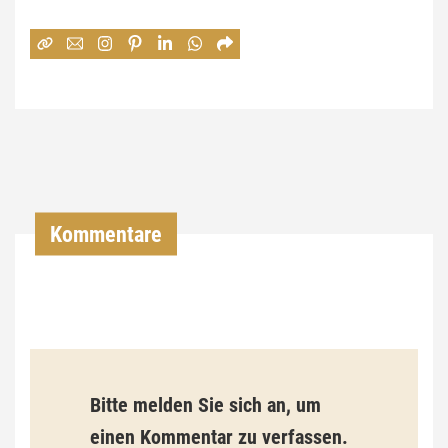
e
:
7
4
,
0
0
Kommentare
€
b
i
s
9
Bitte melden Sie sich an, um
3
einen Kommentar zu verfassen.