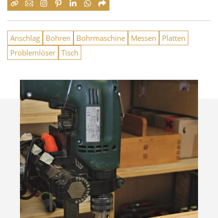
Anschlag
Bohren
Bohrmaschine
Messen
Platten
Problemlöser
Tisch