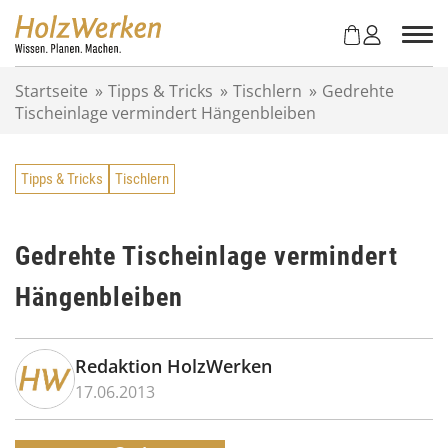
Z
u
m
I
Startseite
»
Tipps & Tricks
»
Tischlern
»
Gedrehte
n
Tischeinlage vermindert Hängenbleiben
h
a
l
Tipps & Tricks
Tischlern
t
s
p
r
Gedrehte Tischeinlage vermindert
i
Hängenbleiben
n
g
e
n
Redaktion HolzWerken
17.06.2013