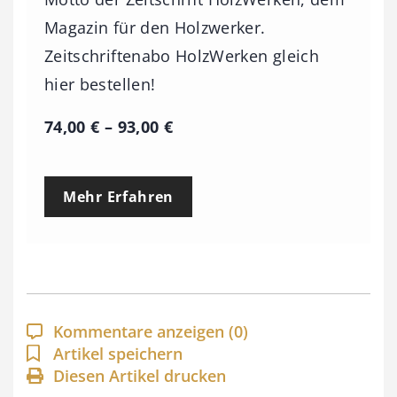
Magazin für den Holzwerker.
Zeitschriftenabo HolzWerken gleich
hier bestellen!
P
74,00
€
–
93,00
€
r
e
Mehr Erfahren
i
s
s
p
a
Kommentare anzeigen
(0)
n
Artikel speichern
Diesen Artikel drucken
n