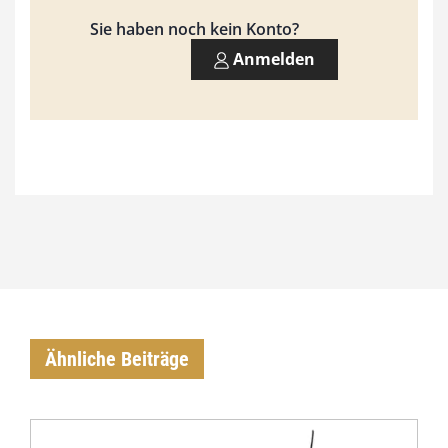
,
Sie haben noch kein Konto?
0
Anmelden
0
€
Ähnliche Beiträge