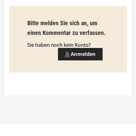
i
s
9
Bitte melden Sie sich an, um
3
einen Kommentar zu verfassen.
,
Sie haben noch kein Konto?
0
Anmelden
0
€