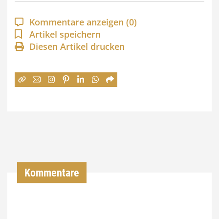
p
a
Kommentare anzeigen
(0)
n
Artikel speichern
Diesen Artikel drucken
n
e
:
7
4
,
0
0
Kommentare
€
b