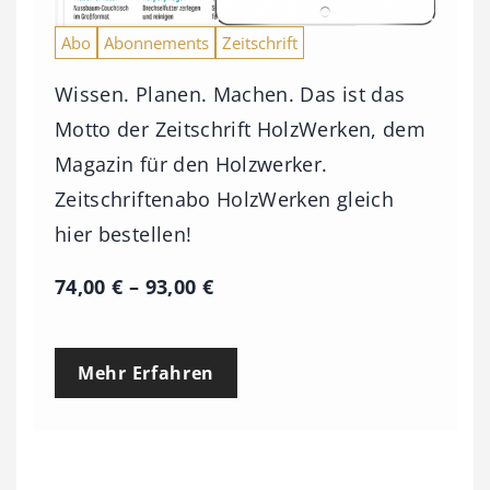
Abo
Abonnements
Zeitschrift
Wissen. Planen. Machen. Das ist das
Motto der Zeitschrift HolzWerken, dem
Magazin für den Holzwerker.
Zeitschriftenabo HolzWerken gleich
hier bestellen!
P
74,00
€
–
93,00
€
r
e
Mehr Erfahren
i
s
s