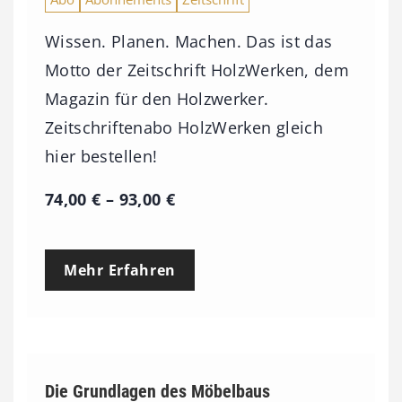
Wissen. Planen. Machen. Das ist das
Motto der Zeitschrift HolzWerken, dem
Magazin für den Holzwerker.
Zeitschriftenabo HolzWerken gleich
hier bestellen!
P
74,00
€
–
93,00
€
r
e
Mehr Erfahren
i
s
s
p
Die Grundlagen des Möbelbaus
a