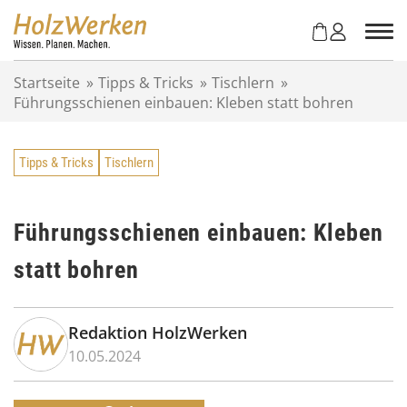
Z
u
m
I
Startseite
»
Tipps & Tricks
»
Tischlern
»
n
Führungsschienen einbauen: Kleben statt bohren
h
a
l
Tipps & Tricks
Tischlern
t
s
p
r
Führungsschienen einbauen: Kleben
i
statt bohren
n
g
e
n
Redaktion HolzWerken
10.05.2024