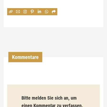
e
:
7
4
,
0
0
Kommentare
€
b
i
s
9
Bitte melden Sie sich an, um
3
einen Kommentar zu verfassen.