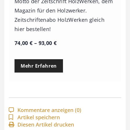
Motto der Zeitschrift HolzWerken, dem
Magazin für den Holzwerker.
Zeitschriftenabo HolzWerken gleich
hier bestellen!
P
74,00
€
–
93,00
€
r
e
Mehr Erfahren
i
s
s
p
a
Kommentare anzeigen
(0)
n
Artikel speichern
Diesen Artikel drucken
n