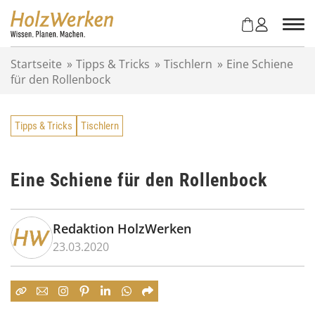
Z
u
m
I
Startseite
»
Tipps & Tricks
»
Tischlern
»
Eine Schiene
n
für den Rollenbock
h
a
l
Tipps & Tricks
Tischlern
t
s
p
r
Eine Schiene für den Rollenbock
i
n
g
Redaktion HolzWerken
e
23.03.2020
n