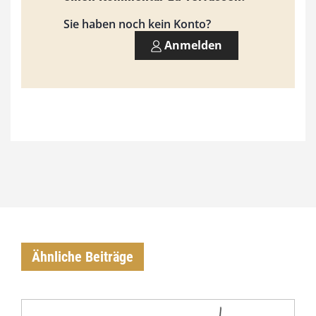
,
Sie haben noch kein Konto?
0
Anmelden
0
€
Ähnliche Beiträge