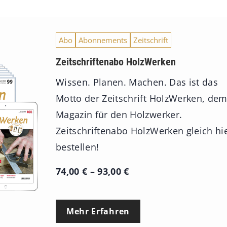
Abo
Abonnements
Zeitschrift
Zeitschriftenabo HolzWerken
Wissen. Planen. Machen. Das ist das
Motto der Zeitschrift HolzWerken, de
Magazin für den Holzwerker.
Zeitschriftenabo HolzWerken gleich hi
bestellen!
P
74,00
€
–
93,00
€
r
e
Mehr Erfahren
i