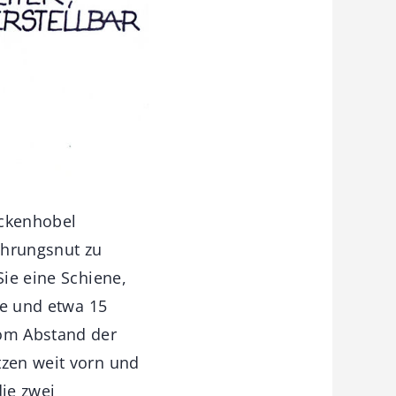
ickenhobel
ührungsnut zu
Sie eine Schiene,
ge und etwa 15
vom Abstand der
tzen weit vorn und
die zwei