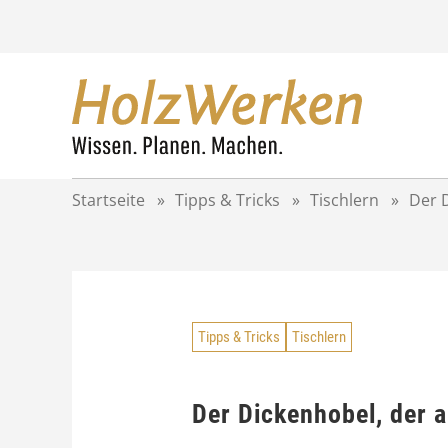
Z
u
m
I
n
h
a
l
t
Startseite
»
Tipps & Tricks
»
Tischlern
»
Der 
s
p
r
i
n
g
Tipps & Tricks
Tischlern
e
n
Der Dickenhobel, der 