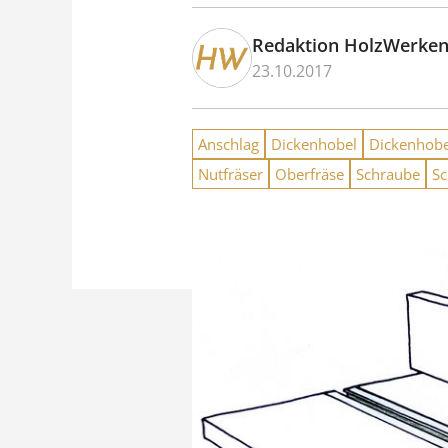
Redaktion HolzWerke
23.10.2017
Anschlag
Dickenhobel
Dickenhob
Nutfräser
Oberfräse
Schraube
S