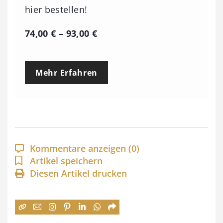
hier bestellen!
P
74,00
€
–
93,00
€
r
e
Mehr Erfahren
i
s
s
p
a
Kommentare anzeigen
(0)
n
Artikel speichern
Diesen Artikel drucken
n
e
: