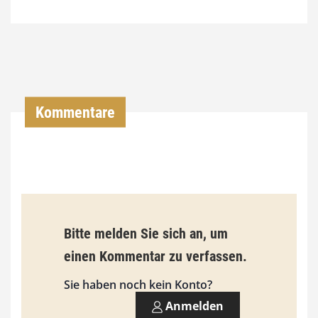
7
4
,
0
0
Kommentare
€
b
i
s
9
Bitte melden Sie sich an, um
3
einen Kommentar zu verfassen.
,
Sie haben noch kein Konto?
0
Anmelden