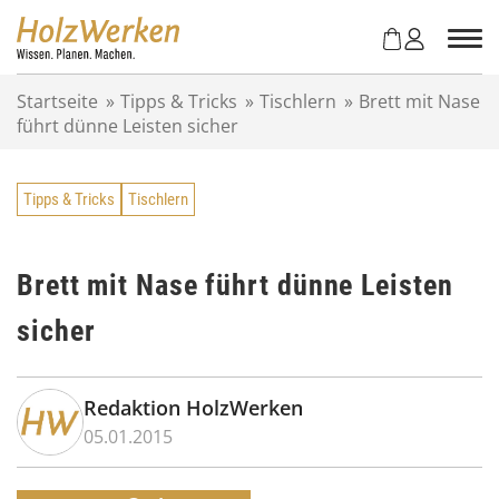
Z
u
m
I
Startseite
»
Tipps & Tricks
»
Tischlern
»
Brett mit Nase
n
führt dünne Leisten sicher
h
a
l
Tipps & Tricks
Tischlern
t
s
p
r
Brett mit Nase führt dünne Leisten
i
sicher
n
g
e
n
Redaktion HolzWerken
05.01.2015