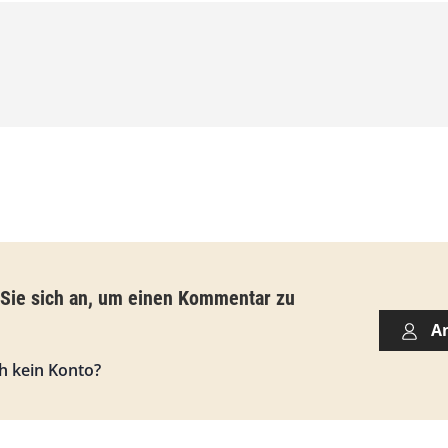
0
0
€
b
i
s
9
3
,
 Sie sich an, um einen Kommentar zu
0
A
0
h kein Konto?
€