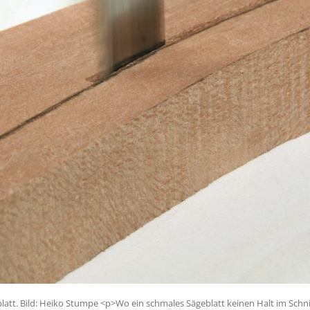
att. Bild: Heiko Stumpe <p>Wo ein schmales Sägeblatt keinen Halt im Schni