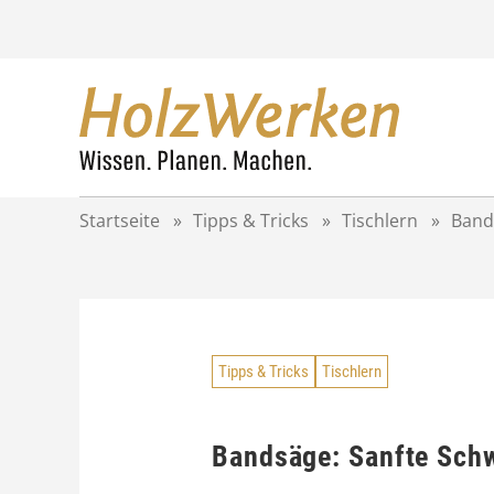
Z
u
m
I
n
h
a
l
t
Startseite
»
Tipps & Tricks
»
Tischlern
»
Band
s
p
r
i
n
g
Tipps & Tricks
Tischlern
e
n
Bandsäge: Sanfte Schw