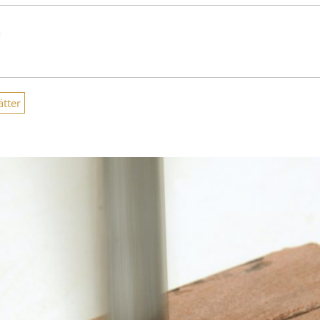
n
ätter