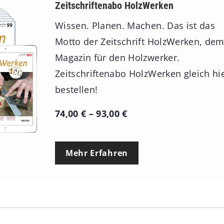
Zeitschriftenabo HolzWerken
Wissen. Planen. Machen. Das ist das
Motto der Zeitschrift HolzWerken, de
Magazin für den Holzwerker.
Zeitschriftenabo HolzWerken gleich hi
bestellen!
P
74,00
€
–
93,00
€
r
e
Mehr Erfahren
i
s
s
p