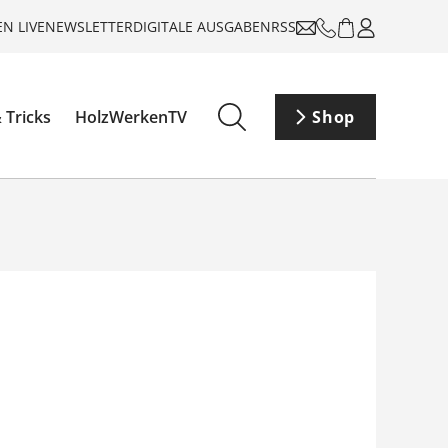
N LIVE
NEWSLETTER
DIGITALE AUSGABEN
RSS
 Tricks
HolzWerkenTV
Shop