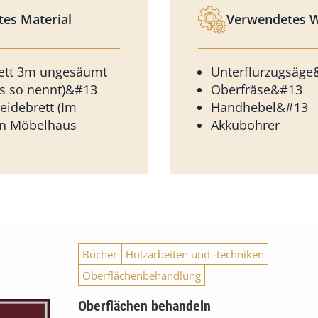
es Material
Verwendetes 
rett 3m ungesäumt
Unterflurzugsäg
as so nennt)&#13
Oberfräse&#13
idebrett (Im
Handhebel&#13
n Möbelhaus
Akkubohrer
Bücher
Holzarbeiten und -techniken
Oberflächenbehandlung
Oberflächen behandeln