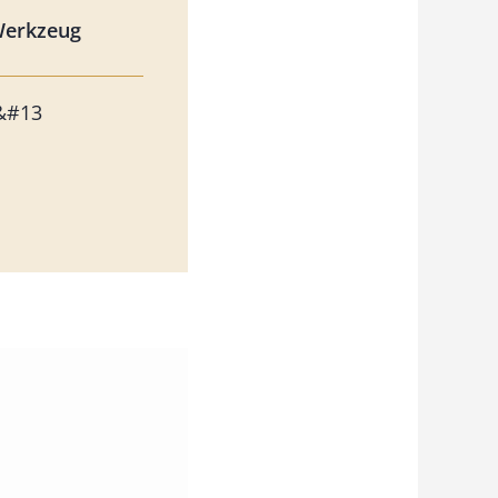
Werkzeug
e&#13