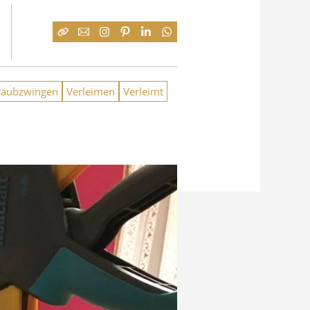
raubzwingen
Verleimen
Verleimt