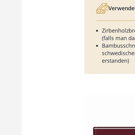
Verwendet
Zirbenholzb
(falls man d
Bambusschne
schwedische
erstanden)