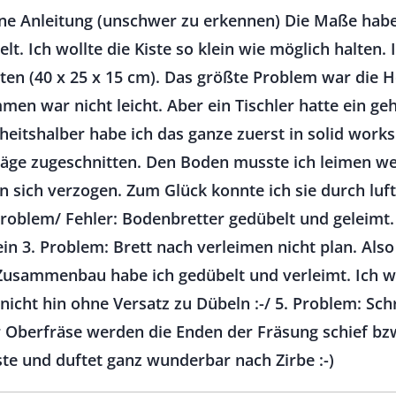
hne Anleitung (unschwer zu erkennen) Die Maße hab
t. Ich wollte die Kiste so klein wie möglich halten. I
ten (40 x 25 x 15 cm). Das größte Problem war die H
n war nicht leicht. Aber ein Tischler hatte ein geh
erheitshalber habe ich das ganze zuerst in solid works
säge zugeschnitten. Den Boden musste ich leimen wei
n sich verzogen. Zum Glück konnte ich sie durch luf
Problem/ Fehler: Bodenbretter gedübelt und geleimt
n 3. Problem: Brett nach verleimen nicht plan. Also
 Zusammenbau habe ich gedübelt und verleimt. Ich we
cht hin ohne Versatz zu Dübeln :-/ 5. Problem: Schr
Oberfräse werden die Enden der Fräsung schief bzw.
iste und duftet ganz wunderbar nach Zirbe :-)