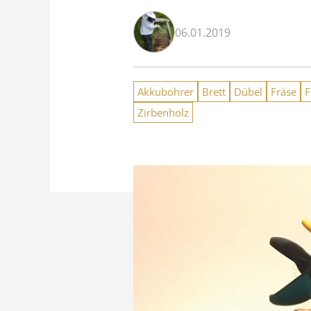
06.01.2019
Akkubohrer
Brett
Dübel
Fräse
F
Zirbenholz