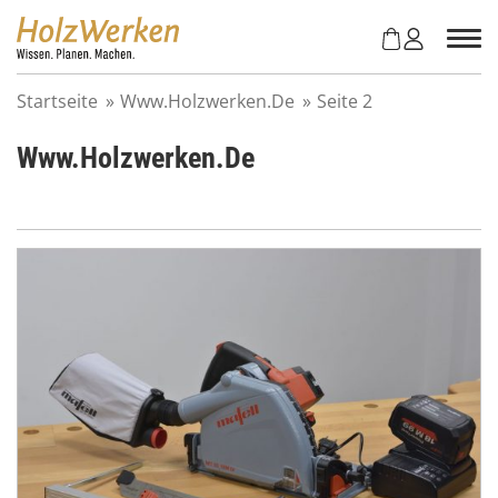
Z
u
m
I
Startseite
»
Www.Holzwerken.De
»
Seite 2
n
h
Www.Holzwerken.De
a
l
t
s
p
r
i
n
g
e
n