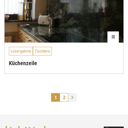
Lesergalerie
Tischlern
Küchenzeile
1
2