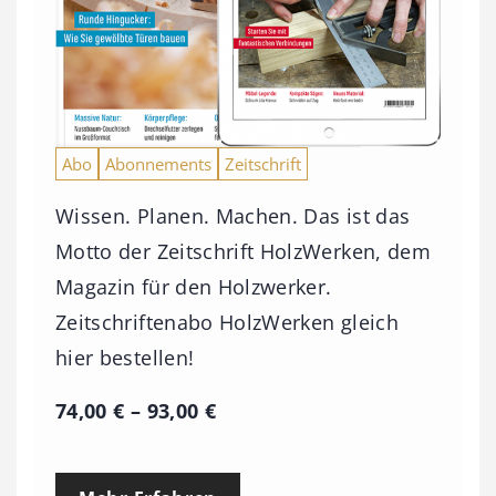
Abo
Abonnements
Zeitschrift
Wissen. Planen. Machen. Das ist das
Motto der Zeitschrift HolzWerken, dem
Magazin für den Holzwerker.
Zeitschriftenabo HolzWerken gleich
hier bestellen!
P
74,00
€
–
93,00
€
r
e