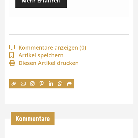
Mehr Erfahren
i
s
s
p
a
Kommentare anzeigen
(0)
n
Artikel speichern
Diesen Artikel drucken
n
e
:
7
4
,
Kommentare
0
0