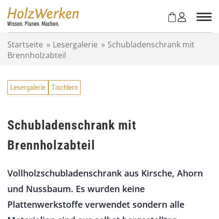
Z
u
m
I
Startseite
»
Lesergalerie
»
Schubladenschrank mit
n
Brennholzabteil
h
a
l
Lesergalerie
Tischlern
t
s
p
r
Schubladenschrank mit
i
Brennholzabteil
n
g
e
Vollholzschubladenschrank aus Kirsche, Ahorn
n
und Nussbaum. Es wurden keine
Plattenwerkstoffe verwendet sondern alle