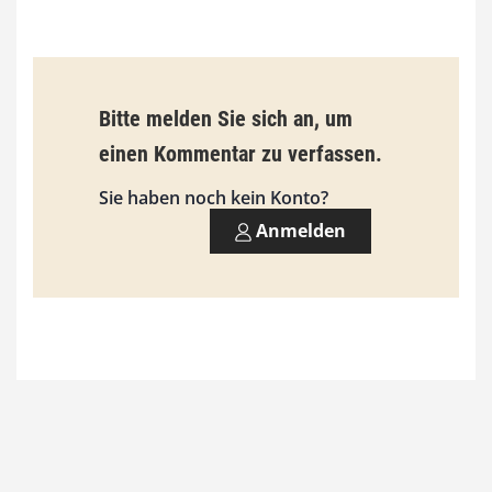
€
b
Bitte melden Sie sich an, um
i
einen Kommentar zu verfassen.
s
9
Sie haben noch kein Konto?
3
Anmelden
,
0
0
€