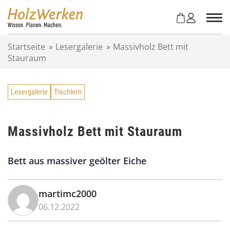
Z
u
m
I
Startseite
»
Lesergalerie
»
Massivholz Bett mit
n
Stauraum
h
a
l
Lesergalerie
Tischlern
t
s
p
r
Massivholz Bett mit Stauraum
i
n
Bett aus massiver geölter Eiche
g
e
n
martimc2000
06.12.2022