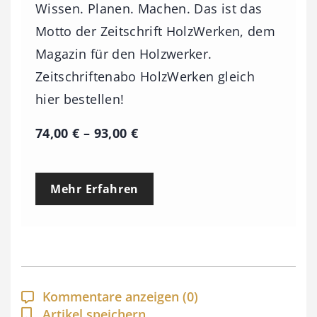
Wissen. Planen. Machen. Das ist das
Motto der Zeitschrift HolzWerken, dem
Magazin für den Holzwerker.
Zeitschriftenabo HolzWerken gleich
hier bestellen!
P
74,00
€
–
93,00
€
r
e
Mehr Erfahren
i
s
s
p
a
Kommentare anzeigen
(0)
n
Artikel speichern