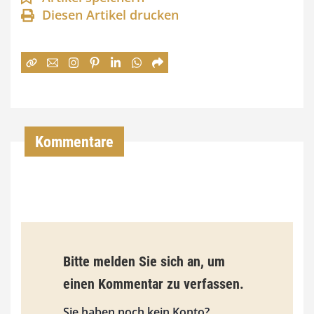
Diesen Artikel drucken
n
e
:
7
4
,
Kommentare
0
0
€
b
Bitte melden Sie sich an, um
i
einen Kommentar zu verfassen.
s
9
Sie haben noch kein Konto?