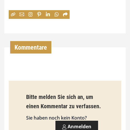
e
:
7
4
,
Kommentare
0
0
€
b
Bitte melden Sie sich an, um
i
einen Kommentar zu verfassen.
s
9
Sie haben noch kein Konto?
3
Anmelden