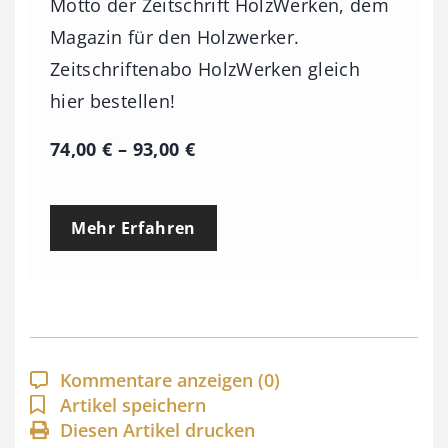
Motto der Zeitschrift HolzWerken, dem
Magazin für den Holzwerker.
Zeitschriftenabo HolzWerken gleich
hier bestellen!
P
74,00
€
–
93,00
€
r
e
Mehr Erfahren
i
s
s
p
a
Kommentare anzeigen
(0)
n
Artikel speichern
Diesen Artikel drucken
n