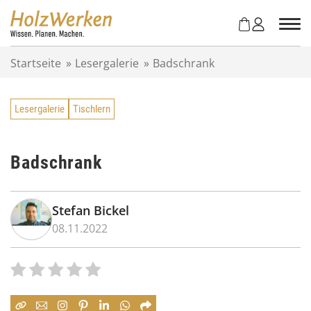
Z
u
m
I
Startseite
»
Lesergalerie
»
Badschrank
n
h
a
Lesergalerie
Tischlern
l
t
s
p
Badschrank
r
i
n
Stefan Bickel
g
08.11.2022
e
n