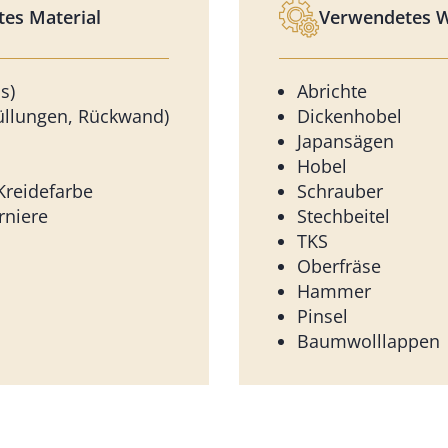
es Material
Verwendetes 
s)
Abrichte
Füllungen, Rückwand)
Dickenhobel
Japansägen
Hobel
Kreidefarbe
Schrauber
rniere
Stechbeitel
TKS
Oberfräse
Hammer
Pinsel
Baumwolllappen