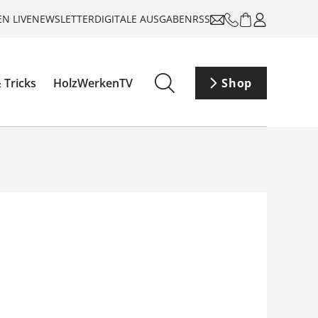
N LIVE
NEWSLETTER
DIGITALE AUSGABEN
RSS
 Tricks
HolzWerkenTV
Shop