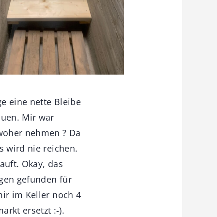
e eine nette Bleibe
auen. Mir war
r woher nehmen ? Da
s wird nie reichen.
auft. Okay, das
igen gefunden für
ir im Keller noch 4
kt ersetzt :-).