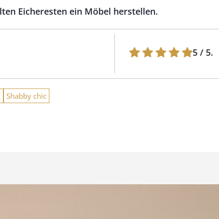
en Eicheresten ein Möbel herstellen.
5
/ 5.
k
Shabby chic