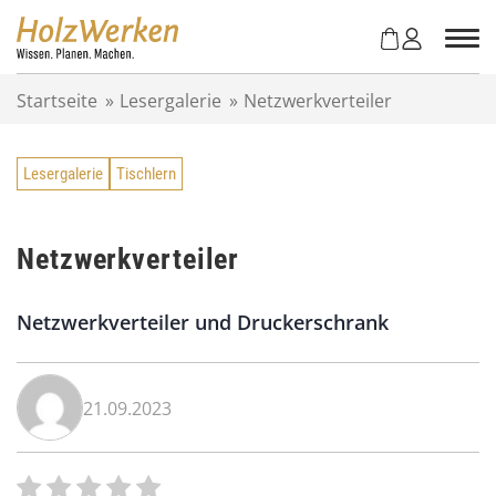
Z
u
m
I
Startseite
»
Lesergalerie
»
Netzwerkverteiler
n
h
a
Lesergalerie
Tischlern
l
t
s
p
Netzwerkverteiler
r
i
Netzwerkverteiler und Druckerschrank
n
g
e
n
21.09.2023