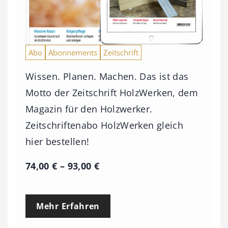
Abo
Abonnements
Zeitschrift
Wissen. Planen. Machen. Das ist das
Motto der Zeitschrift HolzWerken, dem
Magazin für den Holzwerker.
Zeitschriftenabo HolzWerken gleich
hier bestellen!
P
74,00
€
–
93,00
€
r
e
Mehr Erfahren
i