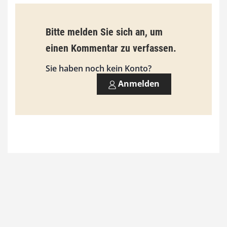
€
b
Bitte melden Sie sich an, um
i
einen Kommentar zu verfassen.
s
9
Sie haben noch kein Konto?
3
Anmelden
,
0
0
€