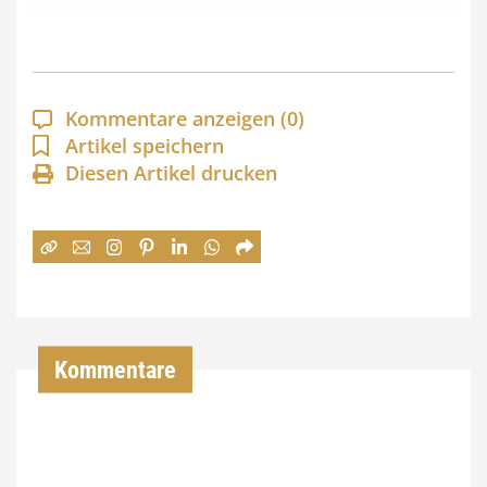
s
s
p
a
Kommentare anzeigen
(0)
n
Artikel speichern
Diesen Artikel drucken
n
e
:
7
4
,
Kommentare
0
0