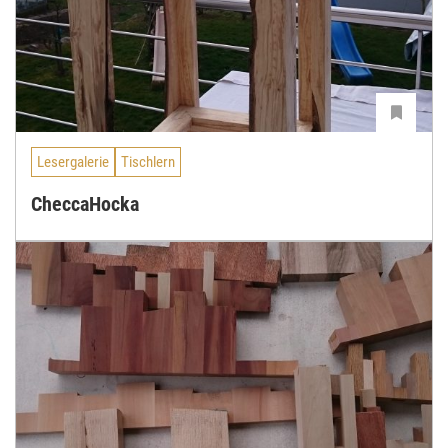
Lesergalerie
Tischlern
CheccaHocka