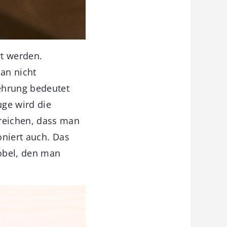
rt werden.
an nicht
ehrung bedeutet
uge wird die
reichen, dass man
oniert auch. Das
obel, den man