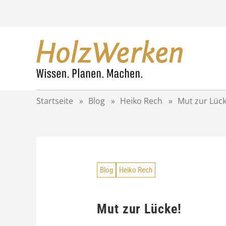
Z
u
m
I
n
h
a
l
t
Startseite
»
Blog
»
Heiko Rech
»
Mut zur Lück
s
p
r
i
n
g
Blog
Heiko Rech
e
n
Mut zur Lücke!