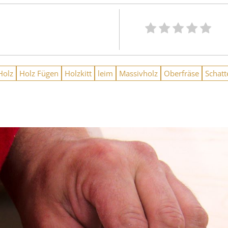
Holz
Holz Fügen
Holzkitt
leim
Massivholz
Oberfräse
Schatt