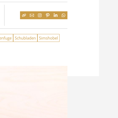
enfuge
Schubladen
Simshobel