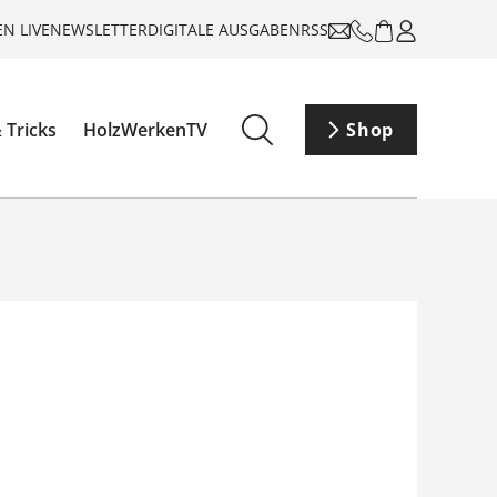
N LIVE
NEWSLETTER
DIGITALE AUSGABEN
RSS
 Tricks
HolzWerkenTV
Shop