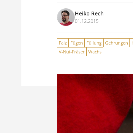
Heiko Rech
01.12.2015
Falz
Fügen
Füllung
Gehrungen
V-Nut-Fräser
Wachs