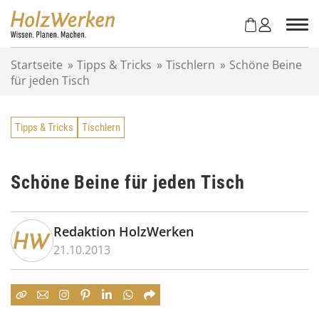
Z
u
m
I
Startseite
»
Tipps & Tricks
»
Tischlern
»
Schöne Beine
n
für jeden Tisch
h
a
l
Tipps & Tricks
Tischlern
t
s
p
r
Schöne Beine für jeden Tisch
i
n
g
Redaktion HolzWerken
e
21.10.2013
n