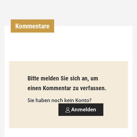
0
0
Kommentare
€
b
i
s
9
Bitte melden Sie sich an, um
3
einen Kommentar zu verfassen.
,
Sie haben noch kein Konto?
0
Anmelden
0
€