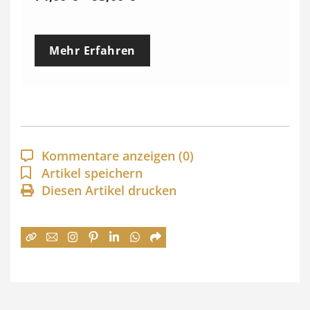
r
e
Mehr Erfahren
i
s
s
p
a
Kommentare anzeigen
(0)
n
Artikel speichern
Diesen Artikel drucken
n
e
:
7
4
,