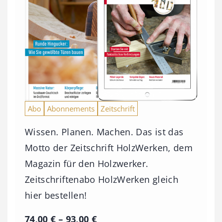
Abo
Abonnements
Zeitschrift
Wissen. Planen. Machen. Das ist das
Motto der Zeitschrift HolzWerken, dem
Magazin für den Holzwerker.
Zeitschriftenabo HolzWerken gleich
hier bestellen!
P
74,00
€
–
93,00
€