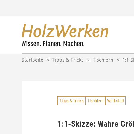
Z
u
m
I
n
h
a
l
t
Startseite
»
Tipps & Tricks
»
Tischlern
»
1:1-S
s
p
r
i
n
g
Tipps & Tricks
Tischlern
Werkstatt
e
n
1:1-Skizze: Wahre Grö