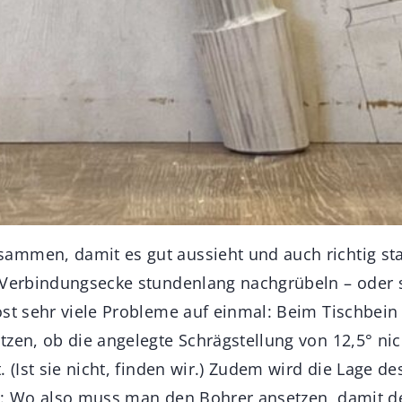
mmen, damit es gut aussieht und auch richtig sta
 Verbindungsecke stundenlang nachgrübeln – oder s
öst sehr viele Probleme auf einmal: Beim Tischbein 
zen, ob die angelegte Schrägstellung von 12,5° nich
. (Ist sie nicht, finden wir.) Zudem wird die Lage d
h: Wo also muss man den Bohrer ansetzen, damit d