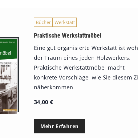
s
p
Bücher
Werkstatt
a
n
Praktische Werkstattmöbel
n
Eine gut organisierte Werkstatt ist woh
e
der Traum eines jeden Holzwerkers.
:
Praktische Werkstattmöbel macht
7
konkrete Vorschläge, wie Sie diesem Z
4
näherkommen.
,
34,00
€
0
0
Mehr Erfahren
€