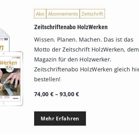
Abo
Abonnements
Zeitschrift
Zeitschriftenabo HolzWerken
Wissen. Planen. Machen. Das ist das
Motto der Zeitschrift HolzWerken, de
Magazin für den Holzwerker.
Zeitschriftenabo HolzWerken gleich hi
bestellen!
P
74,00
€
–
93,00
€
r
e
Mehr Erfahren
i
s