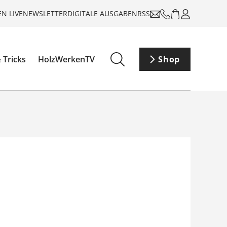
N LIVE
NEWSLETTER
DIGITALE AUSGABEN
RSS
 Tricks
HolzWerkenTV
Shop