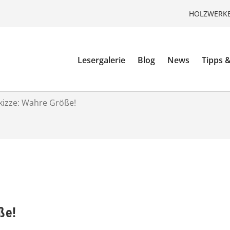
HOLZWERKE
Lesergalerie
Blog
News
Tipps &
kizze: Wahre Größe!
ße!