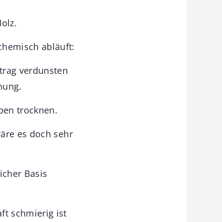
olz.
hemisch abläuft:
trag verdunsten
nung.
eben trocknen.
wäre es doch sehr
icher Basis
t schmierig ist