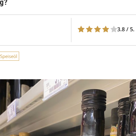
ng?
3.8
/ 5.
Speiseöl