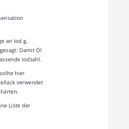
merisation
e an Iod g,
gesagt: Damit Öl
assende Iodzahl.
ollte hier
hellack verwendet
härten.
ine Liste der