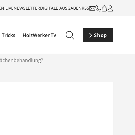
N LIVE
NEWSLETTER
DIGITALE AUSGABEN
RSS
 Tricks
HolzWerkenTV
Shop
flächenbehandlung?