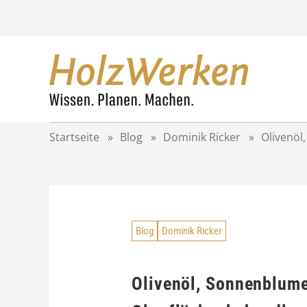
Z
u
m
I
n
h
a
l
t
Startseite
»
Blog
»
Dominik Ricker
»
Olivenöl
s
p
r
i
n
g
Blog
Dominik Ricker
e
n
Olivenöl, Sonnenblume