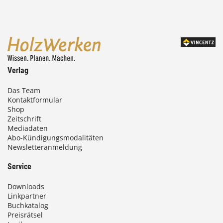
4
,
0
0
Verlag
€
Das Team
Kontaktformular
b
Shop
i
Zeitschrift
Mediadaten
s
Abo-Kündigungsmodalitäten
Newsletteranmeldung
9
3
Service
,
Downloads
0
Linkpartner
Buchkatalog
0
Preisrätsel