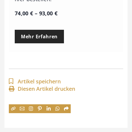
P
74,00
€
–
93,00
€
r
e
Mehr Erfahren
i
s
s
p
a
Artikel speichern
n
Diesen Artikel drucken
n
e
:
7