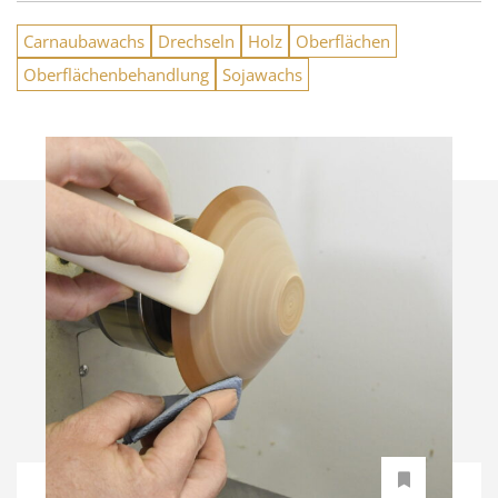
Carnaubawachs
Drechseln
Holz
Oberflächen
Oberflächenbehandlung
Sojawachs