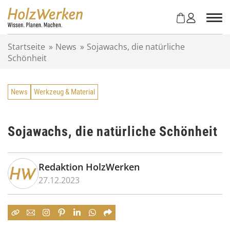
Z
u
m
I
Startseite
»
News
»
Sojawachs, die natürliche
n
Schönheit
h
a
l
News
Werkzeug & Material
t
s
p
r
Sojawachs, die natürliche Schönheit
i
n
g
Redaktion HolzWerken
e
27.12.2023
n