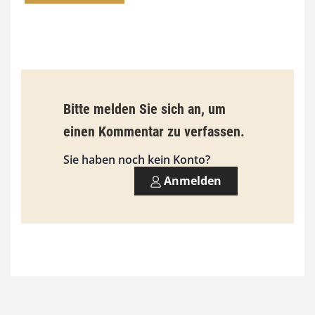
€
b
i
s
9
Bitte melden Sie sich an, um
3
einen Kommentar zu verfassen.
,
Sie haben noch kein Konto?
0
Anmelden
0
€