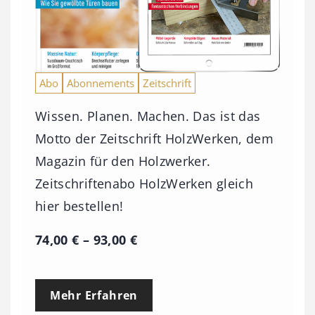
Abo
Abonnements
Zeitschrift
Wissen. Planen. Machen. Das ist das
Motto der Zeitschrift HolzWerken, dem
Magazin für den Holzwerker.
Zeitschriftenabo HolzWerken gleich
hier bestellen!
P
74,00
€
–
93,00
€
r
e
Mehr Erfahren
i