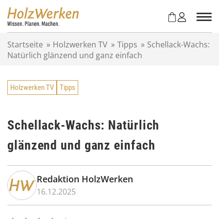
Z
u
m
I
Startseite
»
Holzwerken TV
»
Tipps
»
Schellack-Wachs:
n
Natürlich glänzend und ganz einfach
h
a
l
Holzwerken TV
Tipps
t
s
p
r
Schellack-Wachs: Natürlich
i
glänzend und ganz einfach
n
g
e
n
Redaktion HolzWerken
16.12.2025