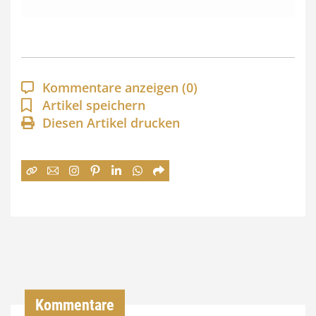
s
s
p
a
Kommentare anzeigen
(0)
n
Artikel speichern
Diesen Artikel drucken
n
e
:
7
4
,
0
0
Kommentare