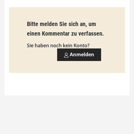
€
b
Bitte melden Sie sich an, um
i
einen Kommentar zu verfassen.
s
9
Sie haben noch kein Konto?
3
Anmelden
,
0
0
€