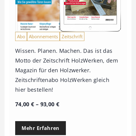
Abo
Abonnements
Zeitschrift
Wissen. Planen. Machen. Das ist das
Motto der Zeitschrift HolzWerken, dem
Magazin für den Holzwerker.
Zeitschriftenabo HolzWerken gleich
hier bestellen!
P
74,00
€
–
93,00
€
r
e
Mehr Erfahren
i