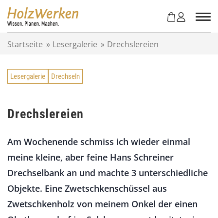
Z
u
m
I
Startseite
»
Lesergalerie
»
Drechslereien
n
h
a
Lesergalerie
Drechseln
l
t
s
p
Drechslereien
r
i
Am Wochenende schmiss ich wieder einmal
n
g
meine kleine, aber feine Hans Schreiner
e
Drechselbank an und machte 3 unterschiedliche
n
Objekte. Eine Zwetschkenschüssel aus
Zwetschkenholz von meinem Onkel der einen