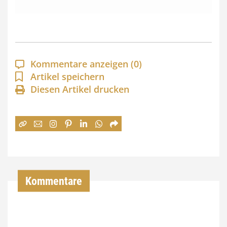
s
s
p
a
Kommentare anzeigen
(0)
n
Artikel speichern
Diesen Artikel drucken
n
e
:
7
4
,
Kommentare
0
0