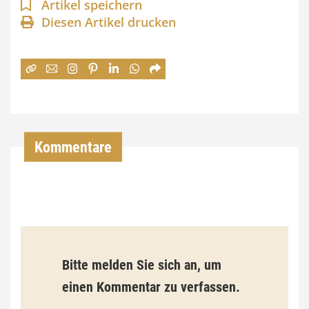
n
Artikel speichern
Diesen Artikel drucken
n
e
:
7
4
,
Kommentare
0
0
€
b
Bitte melden Sie sich an, um
i
einen Kommentar zu verfassen.
s