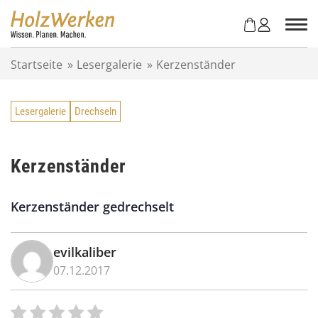
Z
u
m
I
Startseite
»
Lesergalerie
»
Kerzenständer
n
h
a
Lesergalerie
Drechseln
l
t
s
p
Kerzenständer
r
i
Kerzenständer gedrechselt
n
g
e
evilkaliber
n
07.12.2017