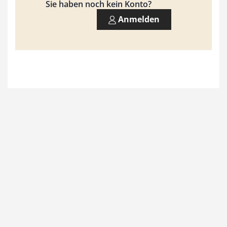
9
Sie haben noch kein Konto?
3
Anmelden
,
0
0
€