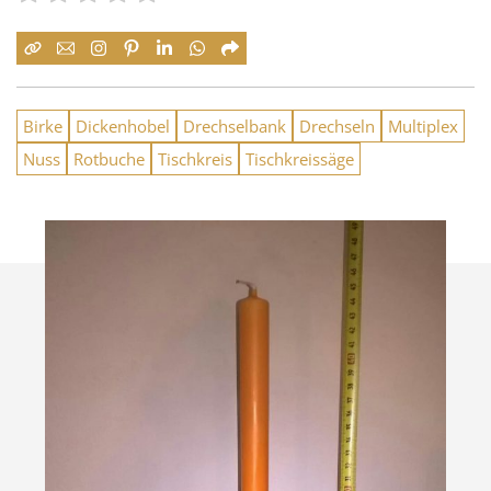
Birke
Dickenhobel
Drechselbank
Drechseln
Multiplex
Nuss
Rotbuche
Tischkreis
Tischkreissäge