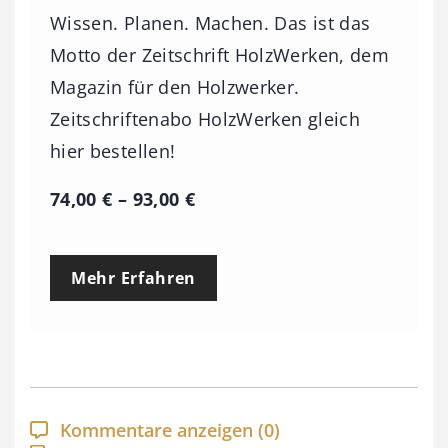
Wissen. Planen. Machen. Das ist das
Motto der Zeitschrift HolzWerken, dem
Magazin für den Holzwerker.
Zeitschriftenabo HolzWerken gleich
hier bestellen!
P
74,00
€
–
93,00
€
r
e
Mehr Erfahren
i
s
s
p
a
Kommentare anzeigen
(0)