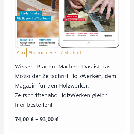
Abo
Abonnements
Zeitschrift
Wissen. Planen. Machen. Das ist das
Motto der Zeitschrift HolzWerken, dem
Magazin für den Holzwerker.
Zeitschriftenabo HolzWerken gleich
hier bestellen!
P
74,00
€
–
93,00
€
r