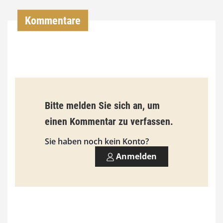
0
Kommentare
€
b
i
s
9
Bitte melden Sie sich an, um
3
einen Kommentar zu verfassen.
,
Sie haben noch kein Konto?
0
Anmelden
0
€