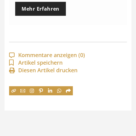
e
Mehr Erfahren
i
s
s
p
a
Kommentare anzeigen
(0)
n
Artikel speichern
Diesen Artikel drucken
n
e
:
7
4
,
0