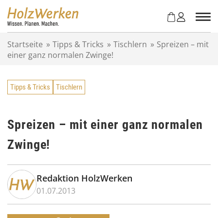
Z
u
m
I
Startseite
»
Tipps & Tricks
»
Tischlern
»
Spreizen – mit
n
einer ganz normalen Zwinge!
h
a
l
Tipps & Tricks
Tischlern
t
s
p
r
Spreizen – mit einer ganz normalen
i
Zwinge!
n
g
e
n
Redaktion HolzWerken
01.07.2013