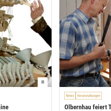
News
Veranstaltungen
ine
Olbernhau feiert