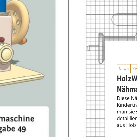
News
Ze
HolzW
Nähma
Diese Nä
Kindert
man sie 
detaillie
aus Hol