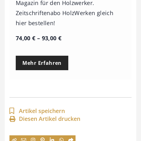
Magazin für den Holzwerker.
Zeitschriftenabo HolzWerken gleich
hier bestellen!
P
74,00
€
–
93,00
€
r
e
Mehr Erfahren
i
s
s
p
a
Artikel speichern
n
Diesen Artikel drucken
n
e