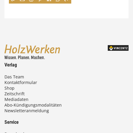
:
7
4
,
0
0
Verlag
€
Das Team
Kontaktformular
b
Shop
i
Zeitschrift
Mediadaten
s
Abo-Kündigungsmodalitäten
Newsletteranmeldung
9
3
Service
,