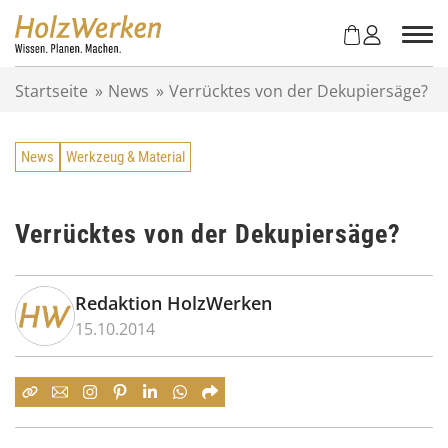
Z
u
m
I
Startseite
»
News
»
Verrücktes von der Dekupiersäge?
n
h
a
News
Werkzeug & Material
l
t
s
p
Verrücktes von der Dekupiersäge?
r
i
n
Redaktion HolzWerken
g
15.10.2014
e
n