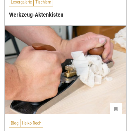
Lesergalerie
Tischlern
Werkzeug-Aktenkisten
Blog
Heiko Rech