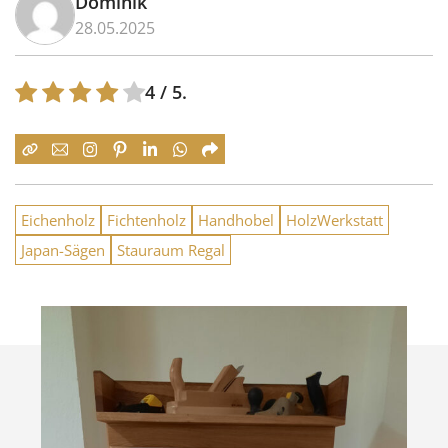
Dominik
28.05.2025
4
/ 5.
Eichenholz
Fichtenholz
Handhobel
HolzWerkstatt
Japan-Sägen
Stauraum Regal