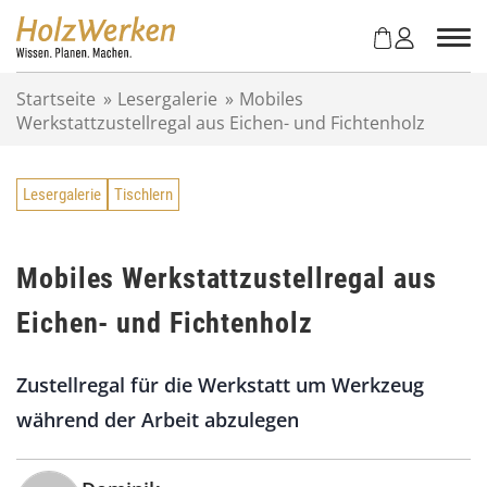
Z
u
m
I
Startseite
»
Lesergalerie
»
Mobiles
n
Werkstattzustellregal aus Eichen- und Fichtenholz
h
a
l
Lesergalerie
Tischlern
t
s
p
r
Mobiles Werkstattzustellregal aus
i
Eichen- und Fichtenholz
n
g
e
Zustellregal für die Werkstatt um Werkzeug
n
während der Arbeit abzulegen