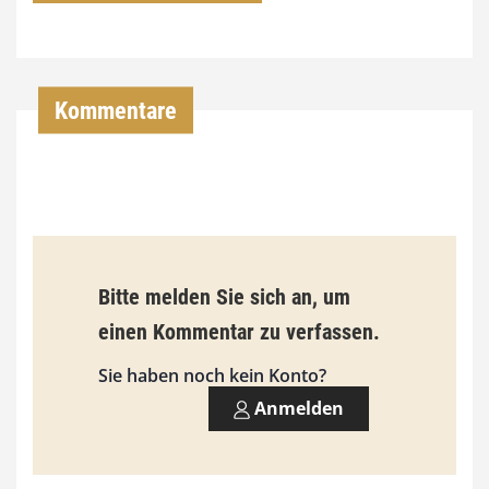
7
4
,
Kommentare
0
0
€
b
Bitte melden Sie sich an, um
i
einen Kommentar zu verfassen.
s
9
Sie haben noch kein Konto?
3
Anmelden
,
0