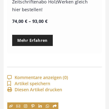
Zeitschriftenabo HolzWerken gleich
hier bestellen!
P
74,00
€
–
93,00
€
r
e
Mehr Erfahren
i
s
s
p
a
Kommentare anzeigen
(0)
n
Artikel speichern
Diesen Artikel drucken
n
e
: