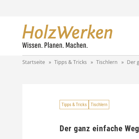
Z
u
m
I
n
h
a
l
t
Startseite
»
Tipps & Tricks
»
Tischlern
»
Der 
s
p
r
i
n
g
Tipps & Tricks
Tischlern
e
n
Der ganz einfache Weg