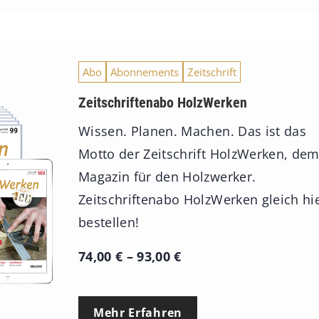
Abo
Abonnements
Zeitschrift
Zeitschriftenabo HolzWerken
Wissen. Planen. Machen. Das ist das
Motto der Zeitschrift HolzWerken, de
Magazin für den Holzwerker.
Zeitschriftenabo HolzWerken gleich hi
bestellen!
P
74,00
€
–
93,00
€
r
e
Mehr Erfahren