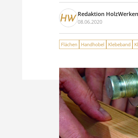
Redaktion HolzWerke
08.06.2020
Flächen
Handhobel
Klebeband
K