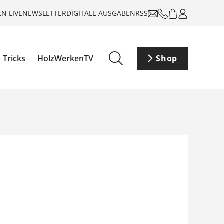
N LIVE
NEWSLETTER
DIGITALE AUSGABEN
RSS
 Tricks
HolzWerkenTV
Shop