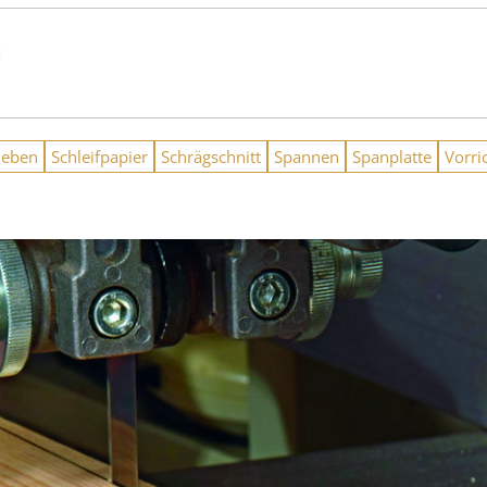
n
leben
Schleifpapier
Schrägschnitt
Spannen
Spanplatte
Vorri