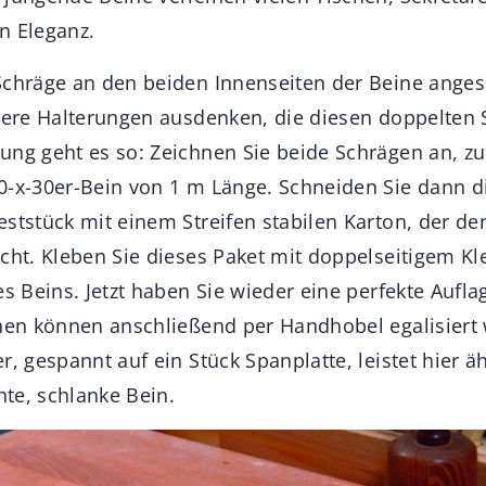
n Eleganz.
Schräge an den beiden Innenseiten der Beine ange
vere Halterungen ausdenken, die diesen doppelten S
ung geht es so: Zeichnen Sie beide Schrägen an, 
0-x-30er-Bein von 1 m Länge. Schneiden Sie dann di
eststück mit einem Streifen stabilen Karton, der de
icht. Kleben Sie dieses Paket mit doppelseitigem K
es Beins. Jetzt haben Sie wieder eine perfekte Aufla
chen können anschließend per Handhobel egalisiert 
r, gespannt auf ein Stück Spanplatte, leistet hier ä
ante, schlanke Bein.