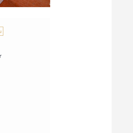
u
r
.