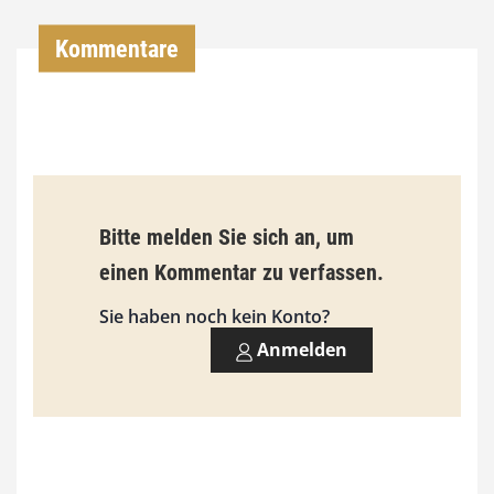
0
Kommentare
€
b
i
s
9
Bitte melden Sie sich an, um
3
einen Kommentar zu verfassen.
,
Sie haben noch kein Konto?
0
Anmelden
0
€