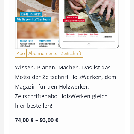
Abo
Abonnements
Zeitschrift
Wissen. Planen. Machen. Das ist das
Motto der Zeitschrift HolzWerken, dem
Magazin für den Holzwerker.
Zeitschriftenabo HolzWerken gleich
hier bestellen!
P
74,00
€
–
93,00
€
r