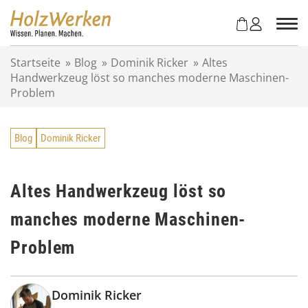
Z
u
m
I
Startseite
»
Blog
»
Dominik Ricker
»
Altes
n
Handwerkzeug löst so manches moderne Maschinen-
h
Problem
a
l
t
Blog
Dominik Ricker
s
p
r
i
Altes Handwerkzeug löst so
n
manches moderne Maschinen-
g
e
Problem
n
Dominik Ricker