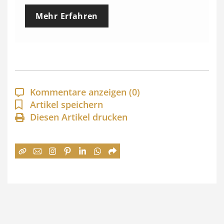
e
Mehr Erfahren
i
s
s
p
a
Kommentare anzeigen
(0)
n
Artikel speichern
Diesen Artikel drucken
n
e
:
7
4
,
0