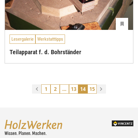
Lesergalerie
Werkstatttipps
Teilapparat f. d. Bohrständer
1
2
…
13
14
15