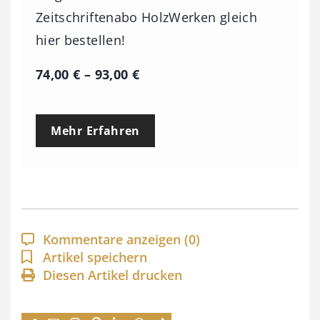
Zeitschriftenabo HolzWerken gleich
hier bestellen!
P
74,00
€
–
93,00
€
r
e
Mehr Erfahren
i
s
s
p
a
Kommentare anzeigen
(0)
n
Artikel speichern
Diesen Artikel drucken
n
e