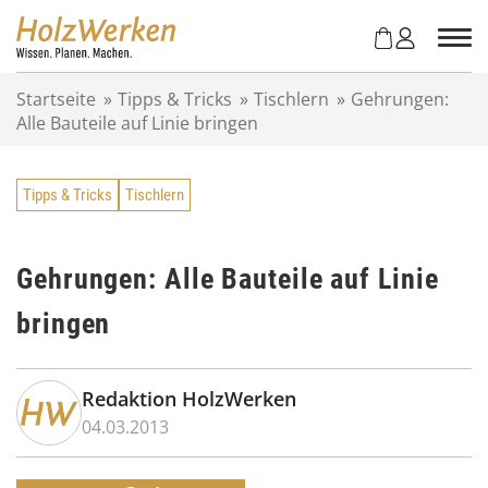
Z
u
m
I
Startseite
»
Tipps & Tricks
»
Tischlern
»
Gehrungen:
n
Alle Bauteile auf Linie bringen
h
a
l
Tipps & Tricks
Tischlern
t
s
p
r
Gehrungen: Alle Bauteile auf Linie
i
bringen
n
g
e
n
Redaktion HolzWerken
04.03.2013