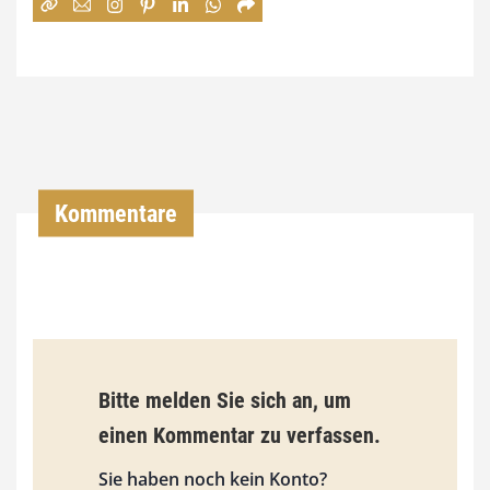
:
7
4
,
0
0
Kommentare
€
b
i
s
9
Bitte melden Sie sich an, um
3
einen Kommentar zu verfassen.
,
Sie haben noch kein Konto?