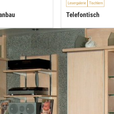
Lesergalerie
Tischlern
aanbau
Telefontisch