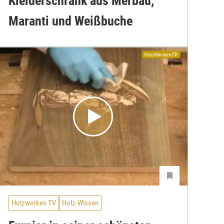
Kleiderschrank aus Merbau,
Maranti und Weißbuche
Holzwerken TV
Holz-Wissen