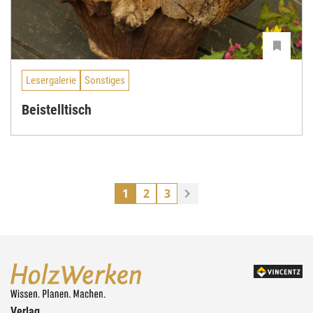
Lesergalerie
Sonstiges
Beistelltisch
1
2
3
Verlag