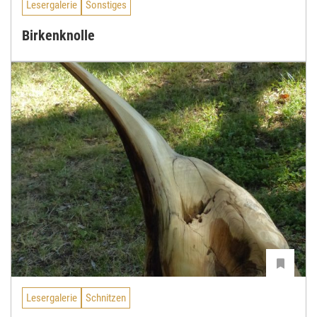
Lesergalerie
Sonstiges
Birkenknolle
Lesergalerie
Schnitzen